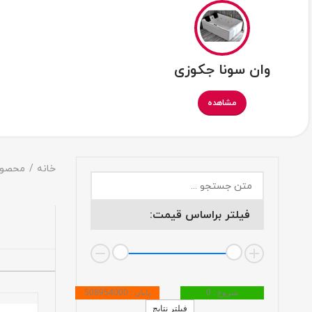
وان سونا جکوزی
مشاهده
خانه
محصول
فیلتر براساس قیمت:
شروع : 0
پایان : 508954000
فیلتر نتایج