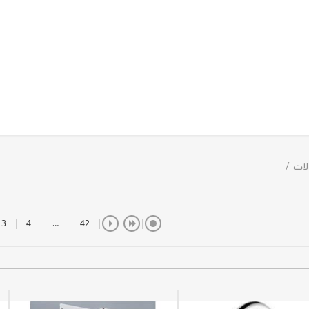
ات
3
4
…
42