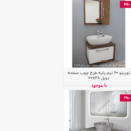
-9%
تورینو 60 نیم پایه طرح چوب صفحه
دوبل 60x38
نا موجود
-7%