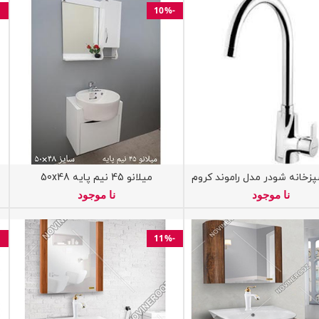
-10%
زخانه شودر مدل راموند کروم
میلانو 45 نیم پایه 50x48
نا موجود
نا موجود
-11%