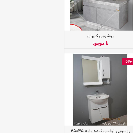
روشویی کیهان
نا موجود
-0%
روشویی تولیپ نیمه پایه 45x35