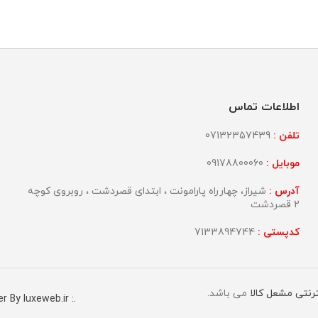
اطلاعات تماس
تلفن :
07132357439
موبایل :
09178800060
آدرس :
شیراز، چهارراه پارامونت ، ابتدای قصردشت ، روبروی کوچه
2 قصردشت
کدپستی :
7133894744
ترنتی مشعل کالا
می باشد.
r By luxeweb.ir :.
.: Power By shiraz-site.ir :.