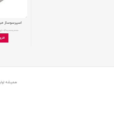
اسپرسوساز مباشی مد
30,000,000
تو
افزو
همیشه اولین