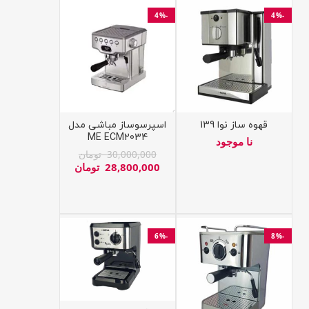
-4%
-4%
قهوه ساز نوا 139
اسپرسوساز مباشی مدل
ME ECM2034
نا موجود
30,000,000
تومان
28,800,000
تومان
-6%
-8%