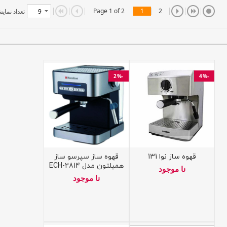
Page 1 of 2
1
2
تعداد نمای
-2%
-4%
قهوه ساز نوا 131
قهوه ساز سپرسو ساز
همیلتون مدل ECH-2814
نا موجود
نا موجود