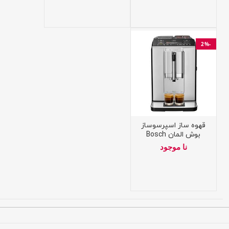
-2%
قهوه ساز اسپرسوساز
بوش المان Bosch
TIS3051DE
نا موجود