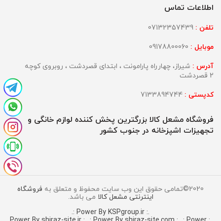
اطلاعات تماس
تلفن :
07132357439
موبایل :
09178800060
آدرس :
شیراز، چهارراه پارامونت ، ابتدای قصردشت ، روبروی کوچه
2 قصردشت
کدپستی :
7133894744
فروشگاه مشعل کالا بزرگترین پخش کننده لوازم خانگی و
تجهیزات اشپزخانه در جنوب کشور
2020©تمامی حقوق این وب سایت محفوظ و متعلق به
فروشگاه
اینترنتی مشعل کالا
می باشد.
.: Power By KSPgroup.ir :.
.: Power By shiraz-site.com :.
.: Power
.: Power By shiraz-site.ir :.