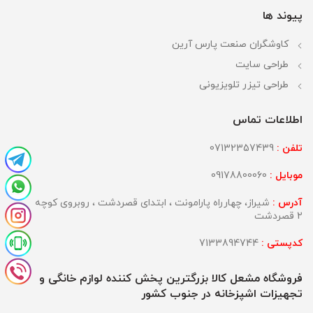
پیوند ها
کاوشگران صنعت پارس آرین
طراحی سایت
طراحی تیزر تلویزیونی
اطلاعات تماس
تلفن :
07132357439
موبایل :
09178800060
آدرس :
شیراز، چهارراه پارامونت ، ابتدای قصردشت ، روبروی کوچه
2 قصردشت
کدپستی :
7133894744
فروشگاه مشعل کالا بزرگترین پخش کننده لوازم خانگی و
تجهیزات اشپزخانه در جنوب کشور