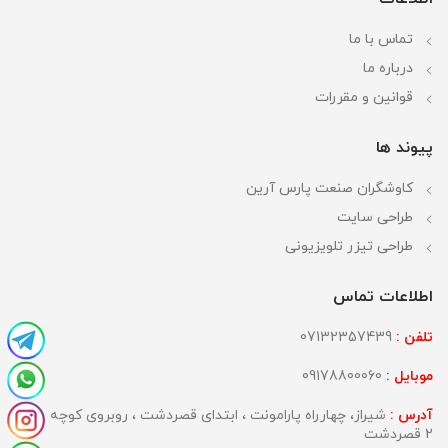
تماس با ما
درباره ما
قوانین و مقررات
پیوند ها
کاوشگران صنعت پارس آرین
طراحی سایت
طراحی تیزر تلویزیونی
اطلاعات تماس
تلفن :
07132357439
موبایل :
09178800060
آدرس :
شیراز، چهارراه پارامونت ، ابتدای قصردشت ، روبروی کوچه
2 قصردشت