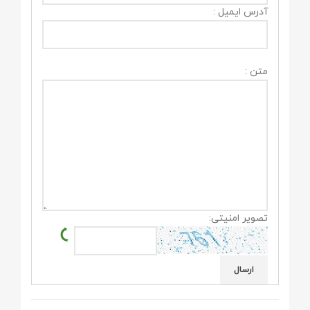
آدرس ایمیل :
متن :
تصویر امنیتی: