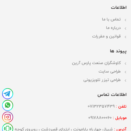
اطلاعات
تماس با ما
درباره ما
قوانین و مقررات
پیوند ها
کاوشگران صنعت پارس آرین
طراحی سایت
طراحی تیزر تلویزیونی
اطلاعات تماس
تلفن :
07132357439
موبایل :
09178800060
آدرس :
شیراز، چهارراه پارامونت ، ابتدای قصردشت ، روبروی کوچه