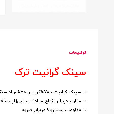
توضیحات
سینک گرانیت ترک
سینک گرانبت با70%کربن و 30%مواد سنگی
مقاوم دربرابر انواع موادشیمیایی(از جمله
مقاومت بسیاربالا دربرابر ضربه