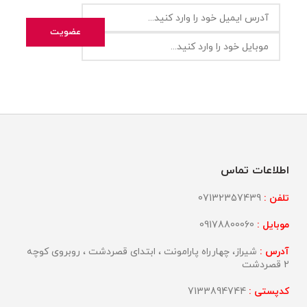
اطلاعات تماس
تلفن :
07132357439
موبایل :
09178800060
آدرس :
شیراز، چهارراه پارامونت ، ابتدای قصردشت ، روبروی کوچه
2 قصردشت
کدپستی :
7133894744