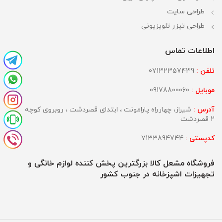
طراحی سایت
طراحی تیزر تلویزیونی
اطلاعات تماس
تلفن :
07132357439
موبایل :
09178800060
آدرس :
شیراز، چهارراه پارامونت ، ابتدای قصردشت ، روبروی کوچه
2 قصردشت
کدپستی :
7133894744
فروشگاه مشعل کالا بزرگترین پخش کننده لوازم خانگی و
تجهیزات اشپزخانه در جنوب کشور