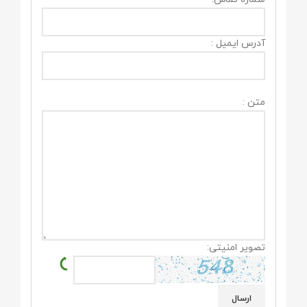
آدرس ایمیل :
متن :
تصویر امنیتی: