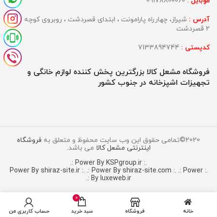
موبایل :
09178800060
آدرس :
شیراز، چهارراه پارامونت ، ابتدای قصردشت ، روبروی کوچه
2 قصردشت
کدپستی :
7133894744
فروشگاه مشعل کالا بزرگترین پخش کننده لوازم خانگی و
تجهیزات اشپزخانه در جنوب کشور
2020©تمامی حقوق این وب سایت محفوظ و متعلق به
فروشگاه
اینترنتی مشعل کالا
می باشد.
.: Power By KSPgroup.ir :.
.: Power By shiraz-site.com :.
.: Power
.: Power By shiraz-site.ir :.
By luxeweb.ir :.
0
خانه
فروشگاه
سبد خرید
حساب کاربری من