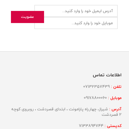
اطلاعات تماس
تلفن :
07132357439
موبایل :
09178800060
آدرس :
شیراز، چهارراه پارامونت ، ابتدای قصردشت ، روبروی کوچه
2 قصردشت
کدپستی :
7133894744