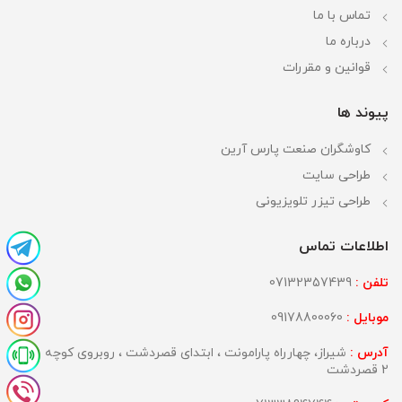
تماس با ما
درباره ما
قوانین و مقررات
پیوند ها
کاوشگران صنعت پارس آرین
طراحی سایت
طراحی تیزر تلویزیونی
اطلاعات تماس
تلفن :
07132357439
موبایل :
09178800060
آدرس :
شیراز، چهارراه پارامونت ، ابتدای قصردشت ، روبروی کوچه
2 قصردشت