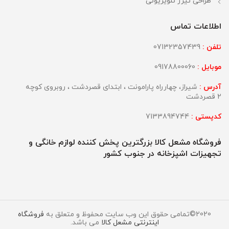
طراحی تیزر تلویزیونی
اطلاعات تماس
تلفن :
07132357439
موبایل :
09178800060
آدرس :
شیراز، چهارراه پارامونت ، ابتدای قصردشت ، روبروی کوچه
2 قصردشت
کدپستی :
7133894744
فروشگاه مشعل کالا بزرگترین پخش کننده لوازم خانگی و
تجهیزات اشپزخانه در جنوب کشور
2020©تمامی حقوق این وب سایت محفوظ و متعلق به
فروشگاه
اینترنتی مشعل کالا
می باشد.