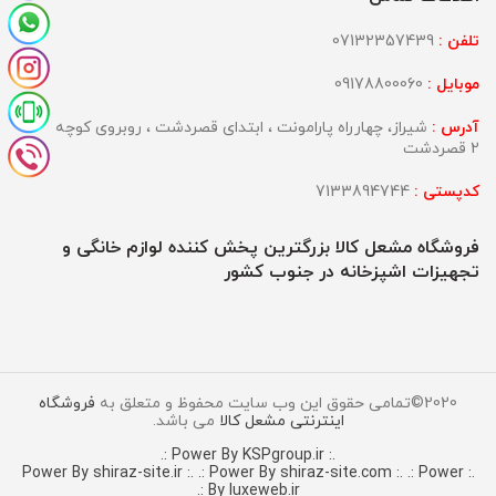
تلفن :
07132357439
موبایل :
09178800060
آدرس :
شیراز، چهارراه پارامونت ، ابتدای قصردشت ، روبروی کوچه
2 قصردشت
کدپستی :
7133894744
فروشگاه مشعل کالا بزرگترین پخش کننده لوازم خانگی و
تجهیزات اشپزخانه در جنوب کشور
2020©تمامی حقوق این وب سایت محفوظ و متعلق به
فروشگاه
اینترنتی مشعل کالا
می باشد.
.: Power By KSPgroup.ir :.
.: Power By shiraz-site.com :.
.: Power
.: Power By shiraz-site.ir :.
By luxeweb.ir :.