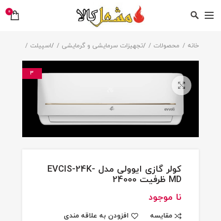
0
خانه
محصولات
/
تجهیزات سرمایشی و گرمایشی
/
اسپیلت
3
بزرگنمایی تصویر
کولر گازی ایوولی مدل EVCIS-24K-
MD ظرفیت 24000
نا موجود
مقایسه
افزودن به علاقه مندی