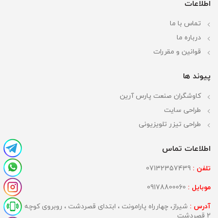
اطلاعات
تماس با ما
درباره ما
قوانین و مقررات
پیوند ها
کاوشگران صنعت پارس آرین
طراحی سایت
طراحی تیزر تلویزیونی
اطلاعات تماس
تلفن :
07132357439
موبایل :
09178800060
آدرس :
شیراز، چهارراه پارامونت ، ابتدای قصردشت ، روبروی کوچه
2 قصردشت