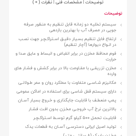
توضیحات
|
مشخصات فنی
|
نظرات ( 0 )
توضیحات
سیستم تخلیه دو زمانه قابل تنظیم به منظور صرفه
جویی در مصرف آب با بهترین بازدهی
ارتفاع فابل تنظیم بسـیار دقیـق اسـتراکـچـر جهت نصـب
در انـواع دیوارها (آچار تنظیم)
فوم محافظ مخزن در برابر انقباض و انبساط و عایق صدا و
حرارت
مخزن تزریقـی با مقـاومت بالا در برابر کشش و فشـار های
وارده
مکانیزم شـاسـی متفاوت با عملکرد روان و عمر طـولانـی
دارای سیستم قفل شاسی برای استفاده در اماکن عمومی
پمپ منعطـف با قابلیت جایگذاری و خـروج بسیار آسـان
بالاترین نرخ آب خروجـی مخـزن بدون افـت فشـار
قابلیـت تحمـل ۵۰۰ کیلو گرم توسـط اسـتراکـچـر
تولید اصیل ایرانی دسترسـی آسـان به قطعات یدک
مخـزن باریک (۸ سانتـی متـر)