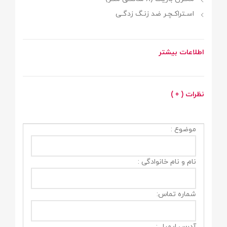
اسـتراکـچـر ضد زنـگ زدگـی
اطلاعات بیشتر
نظرات ( 0 )
موضوع :
نام و نام خانوادگی :
شماره تماس:
آدرس ایمیل :