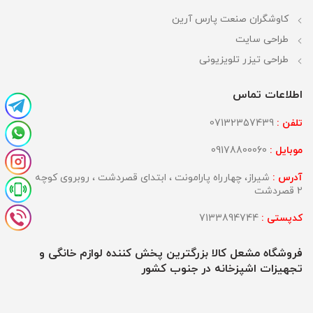
کاوشگران صنعت پارس آرین
طراحی سایت
طراحی تیزر تلویزیونی
اطلاعات تماس
تلفن :
07132357439
موبایل :
09178800060
آدرس :
شیراز، چهارراه پارامونت ، ابتدای قصردشت ، روبروی کوچه
2 قصردشت
کدپستی :
7133894744
فروشگاه مشعل کالا بزرگترین پخش کننده لوازم خانگی و
تجهیزات اشپزخانه در جنوب کشور