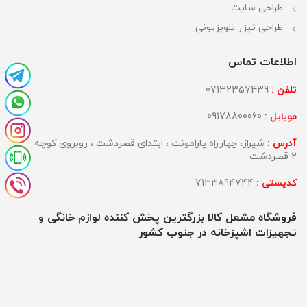
طراحی سایت
طراحی تیزر تلویزیونی
اطلاعات تماس
تلفن :
07132357439
موبایل :
09178800060
آدرس :
شیراز، چهارراه پارامونت ، ابتدای قصردشت ، روبروی کوچه
2 قصردشت
کدپستی :
7133894744
فروشگاه مشعل کالا بزرگترین پخش کننده لوازم خانگی و
تجهیزات اشپزخانه در جنوب کشور