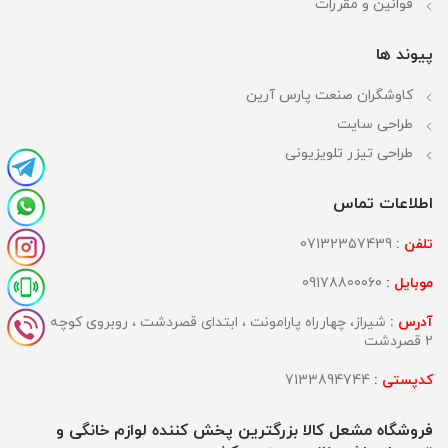
قوانین و مقررات
پیوند ها
کاوشگران صنعت پارس آرین
طراحی سایت
طراحی تیزر تلویزیونی
اطلاعات تماس
تلفن :
07132357439
موبایل :
09178800060
آدرس :
شیراز، چهارراه پارامونت ، ابتدای قصردشت ، روبروی کوچه
2 قصردشت
کدپستی :
7133894744
فروشگاه مشعل کالا بزرگترین پخش کننده لوازم خانگی و