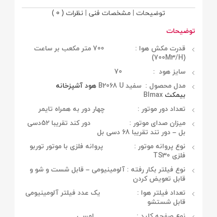
توضیحات
|
مشخصات فنی
|
نظرات ( 0 )
توضیحات
قدرت مکش هوا : 700 متر مکعب بر ساعت
(700M3/H)
سایز هود : 70
مدل محصول : سفید B2068 U
هود آشپزخانه
بیمکث
BImax
تعداد دور موتور : چهار دور به همراه تایمر
میزان صدای موتور : دور کند تقریبا 52دسی
بل – دور تند تقریبا 68 دسی بل
نوع پروانه موتور : پروانه فلزی با موتور
توربو
فلزی TS30
نوع فیلتر بکار رفته : آلومینیومی – قابل شست و شو و
قابل تعویض کردن
تعداد فیلتر هوا : یک عدد فیلتر آلومینیومی
قابل شستشو
نوع صفحه کلید : لمسی