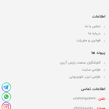
اطلاعات
تماس با ما
درباره ما
قوانین و مقررات
پیوند ها
کاوشگران صنعت پارس آرین
طراحی سایت
طراحی تیزر تلویزیونی
اطلاعات تماس
تلفن :
07132357439
موبایل :
09178800060