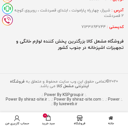
آدرس :
شیراز، چهارراه پارامونت ، ابتدای قصردشت ، روبروی کوچه
2 قصردشت
کدپستی :
7133894744
فروشگاه مشعل کالا بزرگترین پخش کننده لوازم خانگی و
تجهیزات اشپزخانه در جنوب کشور
2020©تمامی حقوق این وب سایت محفوظ و متعلق به
فروشگاه
اینترنتی مشعل کالا
می باشد.
.: Power By KSPgroup.ir :.
.: Power By shiraz-site.com :.
.: Power
.: Power By shiraz-site.ir :.
By luxeweb.ir :.
0
خانه
فروشگاه
سبد خرید
حساب کاربری من