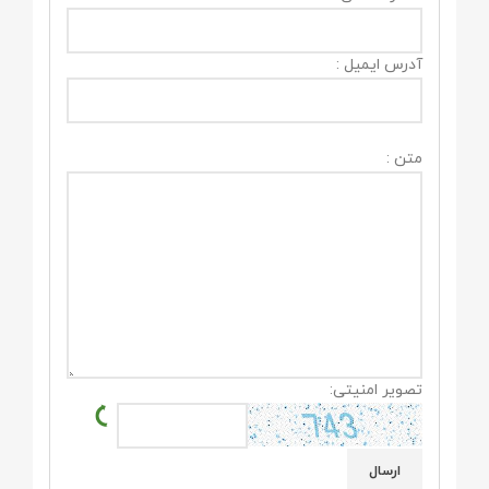
آدرس ایمیل :
متن :
تصویر امنیتی: