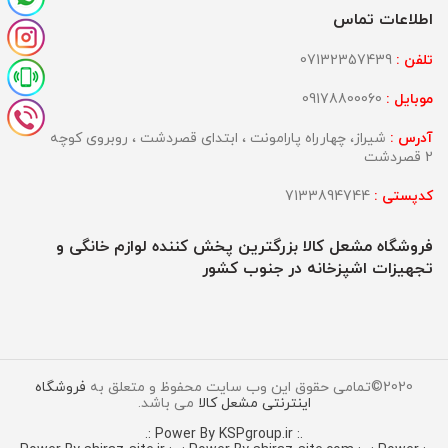
اطلاعات تماس
تلفن :
07132357439
موبایل :
09178800060
آدرس :
شیراز، چهارراه پارامونت ، ابتدای قصردشت ، روبروی کوچه
2 قصردشت
کدپستی :
7133894744
فروشگاه مشعل کالا بزرگترین پخش کننده لوازم خانگی و
تجهیزات اشپزخانه در جنوب کشور
2020©تمامی حقوق این وب سایت محفوظ و متعلق به
فروشگاه
اینترنتی مشعل کالا
می باشد.
.: Power By KSPgroup.ir :.