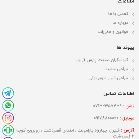
اطلاعات
تماس با ما
درباره ما
قوانین و مقررات
پیوند ها
کاوشگران صنعت پارس آرین
طراحی سایت
طراحی تیزر تلویزیونی
اطلاعات تماس
تلفن :
07132357439
موبایل :
09178800060
آدرس :
شیراز، چهارراه پارامونت ، ابتدای قصردشت ، روبروی کوچه
2 قصردشت