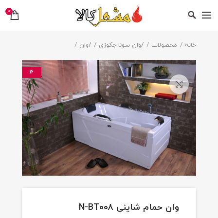
0
خانه
محصولات
/
وان سونا جکوزی
/
وان
16
بزرگنمایی تصویر
وان حمام شاینی N-BT008