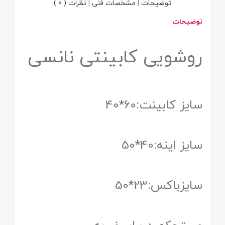
توضیحات
|
مشخصات فنی
|
نظرات ( 0 )
توضیحات
روشویی کابینتی نانسی
سایز کابینت:60*40
سایز اینه:40*50
سایزباکس:23*50