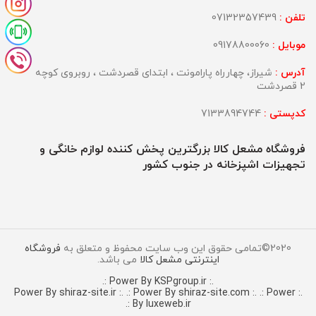
تلفن :
07132357439
موبایل :
09178800060
آدرس :
شیراز، چهارراه پارامونت ، ابتدای قصردشت ، روبروی کوچه
2 قصردشت
کدپستی :
7133894744
فروشگاه مشعل کالا بزرگترین پخش کننده لوازم خانگی و
تجهیزات اشپزخانه در جنوب کشور
2020©تمامی حقوق این وب سایت محفوظ و متعلق به
فروشگاه
اینترنتی مشعل کالا
می باشد.
.: Power By KSPgroup.ir :.
.: Power By shiraz-site.com :.
.: Power
.: Power By shiraz-site.ir :.
By luxeweb.ir :.