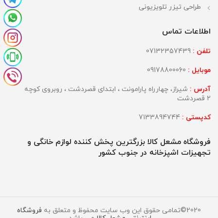
طراحی تیزر تلویزیونی
اطلاعات تماس
تلفن :
07132357439
موبایل :
09178800060
آدرس :
شیراز، چهارراه پارامونت ، ابتدای قصردشت ، روبروی کوچه
2 قصردشت
کدپستی :
7133894744
فروشگاه مشعل کالا بزرگترین پخش کننده لوازم خانگی و
تجهیزات اشپزخانه در جنوب کشور
2020©تمامی حقوق این وب سایت محفوظ و متعلق به
فروشگاه