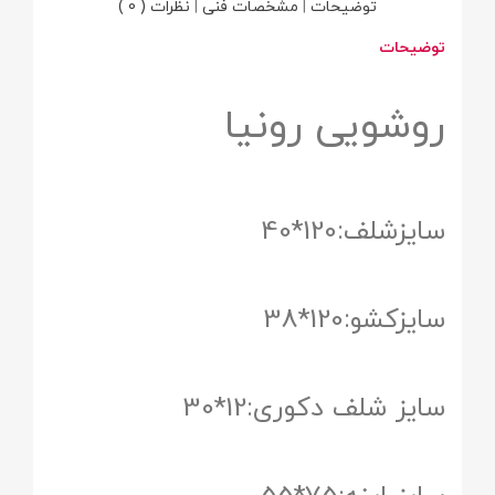
توضیحات
|
مشخصات فنی
|
نظرات ( 0 )
توضیحات
روشویی رونیا
سایزشلف:120*40
سایزکشو:120*38
سایز شلف دکوری:12*30