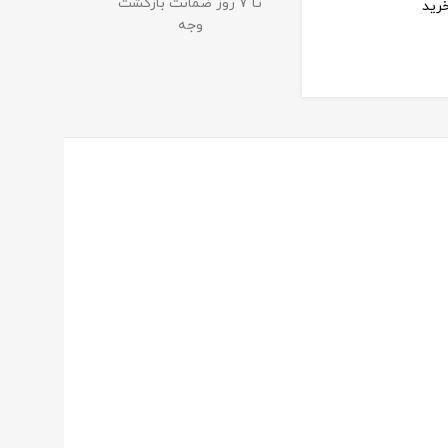
تا 7 روز ضمانت بازگشت
رید
وجه