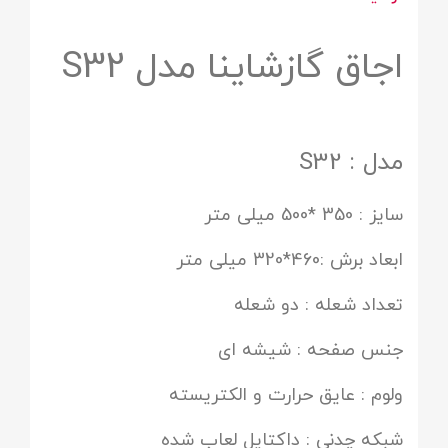
اجاق گازشاینا مدل S32
مدل : S32
سایز : 350 *500 میلی متر
ابعاد برش :460*320 میلی متر
تعداد شعله : دو شعله
جنس صفحه : شیشه ای
ولوم : عایق حرارت و الکتریسته
شبکه چدنی : داکتایل لعاب شده