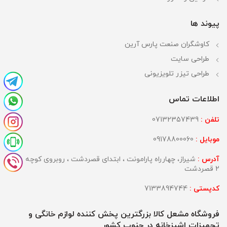
پیوند ها
کاوشگران صنعت پارس آرین
طراحی سایت
طراحی تیزر تلویزیونی
اطلاعات تماس
تلفن :
07132357439
موبایل :
09178800060
آدرس :
شیراز، چهارراه پارامونت ، ابتدای قصردشت ، روبروی کوچه
2 قصردشت
کدپستی :
7133894744
فروشگاه مشعل کالا بزرگترین پخش کننده لوازم خانگی و
تجهیزات اشپزخانه در جنوب کشور