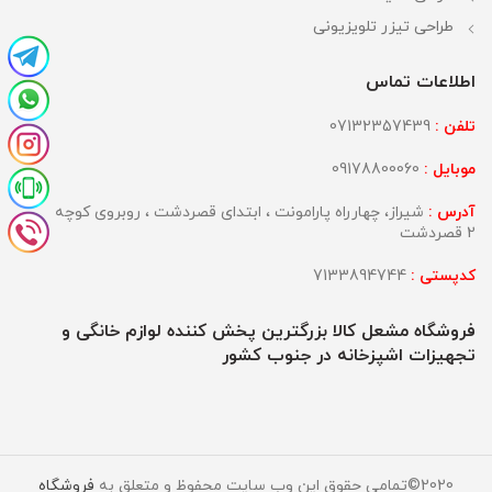
طراحی تیزر تلویزیونی
اطلاعات تماس
تلفن :
07132357439
موبایل :
09178800060
آدرس :
شیراز، چهارراه پارامونت ، ابتدای قصردشت ، روبروی کوچه
2 قصردشت
کدپستی :
7133894744
فروشگاه مشعل کالا بزرگترین پخش کننده لوازم خانگی و
تجهیزات اشپزخانه در جنوب کشور
2020©تمامی حقوق این وب سایت محفوظ و متعلق به
فروشگاه