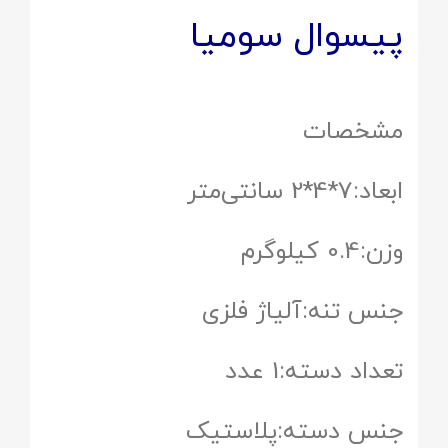
پیسوال سومیا
مشخصات
ابعاد:7*4*2 سانتی‌متر
وزن:0.4 کیلوگرم
جنس تنه:آلیاژ فلزی
تعداد دسته:1 عدد
جنس دسته:پلاستیک