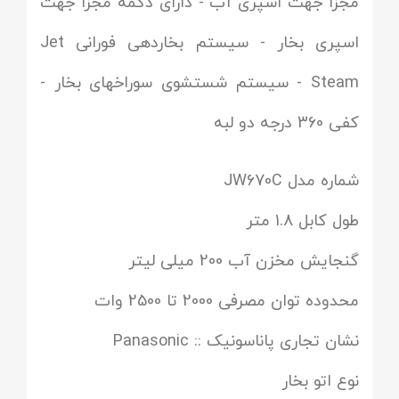
مجزا جهت اسپری آب - دارای دکمه مجزا جهت
اسپری بخار - سیستم بخاردهی فورانی Jet
Steam - سیستم شستشوی سوراخهای بخار -
کفی 360 درجه دو لبه
شماره مدل JW670C
طول کابل 1.8 متر
گنجایش مخزن آب 200 میلی لیتر
محدوده توان مصرفی 2000 تا 2500 وات
نشان تجاری پاناسونیک :: Panasonic
نوع اتو بخار