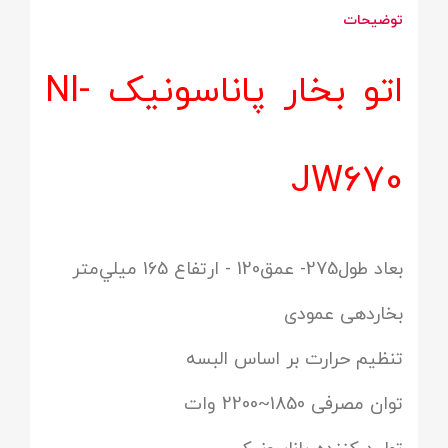
توضیحات
اتو بخار پاناسونیک NI-
JW670
بعاد طول275- عمق120 - ارتفاع 165 ميلي‌متر
بخاردهی عمودی
تنظیم حرارت بر اساس البسه
توان مصرفی 1850~2200 وات