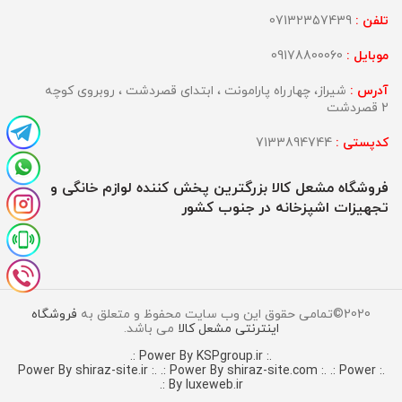
تلفن :
07132357439
موبایل :
09178800060
آدرس :
شیراز، چهارراه پارامونت ، ابتدای قصردشت ، روبروی کوچه
2 قصردشت
کدپستی :
7133894744
فروشگاه مشعل کالا بزرگترین پخش کننده لوازم خانگی و
تجهیزات اشپزخانه در جنوب کشور
2020©تمامی حقوق این وب سایت محفوظ و متعلق به
فروشگاه
اینترنتی مشعل کالا
می باشد.
.: Power By KSPgroup.ir :.
.: Power By shiraz-site.com :.
.: Power
.: Power By shiraz-site.ir :.
By luxeweb.ir :.