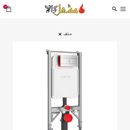
0
حذف