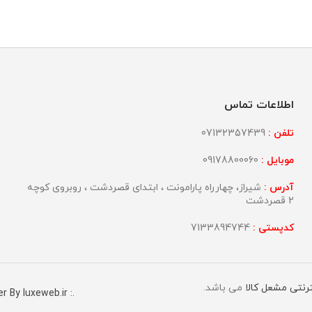
اطلاعات تماس
تلفن :
07132357439
موبایل :
09178800060
آدرس :
شیراز، چهارراه پارامونت ، ابتدای قصردشت ، روبروی کوچه
2 قصردشت
کدپستی :
7133894744
ترنتی مشعل کالا
می باشد.
r By luxeweb.ir :.
.: Power By shiraz-site.ir :.