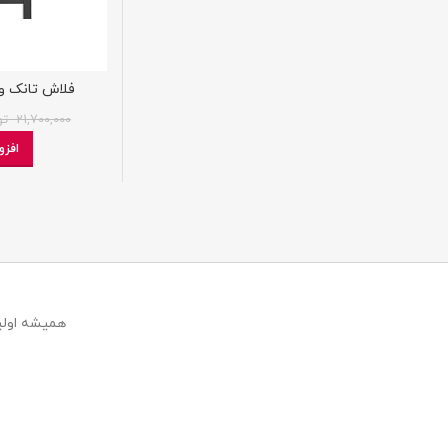
فلاش تانک و
21,700,000
تو
افزو
همیشه اولین