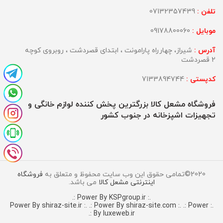
تلفن :
07132357439
موبایل :
09178800060
آدرس :
شیراز، چهارراه پارامونت ، ابتدای قصردشت ، روبروی کوچه
2 قصردشت
کدپستی :
7133894744
فروشگاه مشعل کالا بزرگترین پخش کننده لوازم خانگی و
تجهیزات اشپزخانه در جنوب کشور
2020©تمامی حقوق این وب سایت محفوظ و متعلق به
فروشگاه
اینترنتی مشعل کالا
می باشد.
.: Power By KSPgroup.ir :.
.: Power By shiraz-site.com :.
.: Power
.: Power By shiraz-site.ir :.
By luxeweb.ir :.