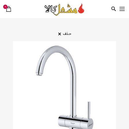
0
حذف