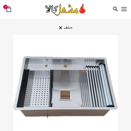
0
حذف