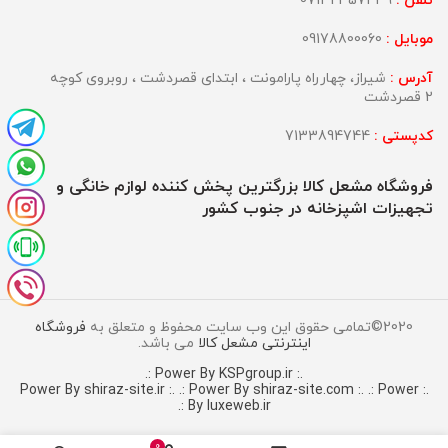
تلفن :
07132357439
موبایل :
09178800060
آدرس :
شیراز، چهارراه پارامونت ، ابتدای قصردشت ، روبروی کوچه
2 قصردشت
کدپستی :
7133894744
فروشگاه مشعل کالا بزرگترین پخش کننده لوازم خانگی و
تجهیزات اشپزخانه در جنوب کشور
2020©تمامی حقوق این وب سایت محفوظ و متعلق به
فروشگاه
اینترنتی مشعل کالا
می باشد.
.: Power By KSPgroup.ir :.
.: Power By shiraz-site.com :.
.: Power
.: Power By shiraz-site.ir :.
By luxeweb.ir :.
0