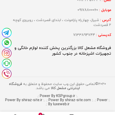
تلفن :
07132357439
موبایل :
09178800060
آدرس :
شیراز، چهارراه پارامونت ، ابتدای قصردشت ، روبروی کوچه
2 قصردشت
کدپستی :
7133894744
فروشگاه مشعل کالا بزرگترین پخش کننده لوازم خانگی و
تجهیزات اشپزخانه در جنوب کشور
2020©تمامی حقوق این وب سایت محفوظ و متعلق به
فروشگاه
اینترنتی مشعل کالا
می باشد.
.: Power By KSPgroup.ir :.
.: Power By shiraz-site.com :.
.: Power
.: Power By shiraz-site.ir :.
By luxeweb.ir :.
0