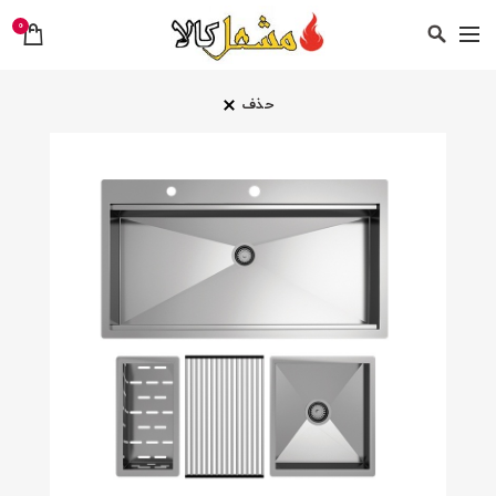
0
حذف