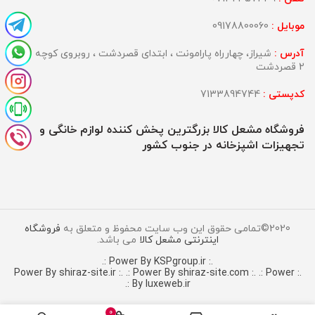
موبایل :
09178800060
آدرس :
شیراز، چهارراه پارامونت ، ابتدای قصردشت ، روبروی کوچه
2 قصردشت
کدپستی :
7133894744
فروشگاه مشعل کالا بزرگترین پخش کننده لوازم خانگی و
تجهیزات اشپزخانه در جنوب کشور
2020©تمامی حقوق این وب سایت محفوظ و متعلق به
فروشگاه
اینترنتی مشعل کالا
می باشد.
.: Power By KSPgroup.ir :.
.: Power By shiraz-site.com :.
.: Power
.: Power By shiraz-site.ir :.
By luxeweb.ir :.
0