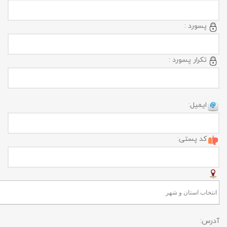
پسورد :
تکرار پسورد :
ایمیل:
کد پستی:
آدرس: