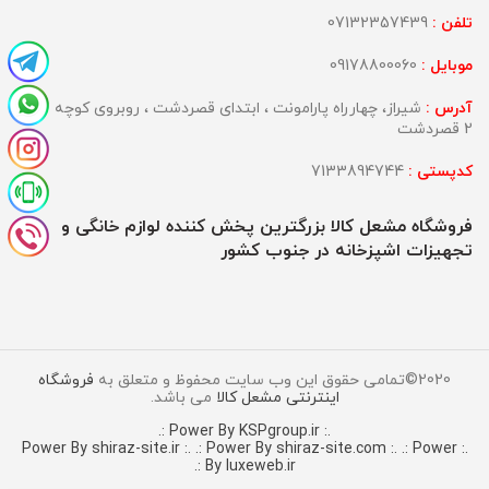
تلفن :
07132357439
موبایل :
09178800060
آدرس :
شیراز، چهارراه پارامونت ، ابتدای قصردشت ، روبروی کوچه
2 قصردشت
کدپستی :
7133894744
فروشگاه مشعل کالا بزرگترین پخش کننده لوازم خانگی و
تجهیزات اشپزخانه در جنوب کشور
2020©تمامی حقوق این وب سایت محفوظ و متعلق به
فروشگاه
اینترنتی مشعل کالا
می باشد.
.: Power By KSPgroup.ir :.
.: Power By shiraz-site.com :.
.: Power
.: Power By shiraz-site.ir :.
By luxeweb.ir :.