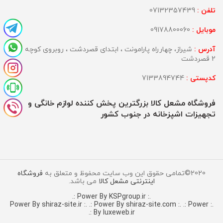
تلفن :
07132357439
موبایل :
09178800060
آدرس :
شیراز، چهارراه پارامونت ، ابتدای قصردشت ، روبروی کوچه
2 قصردشت
کدپستی :
7133894744
فروشگاه مشعل کالا بزرگترین پخش کننده لوازم خانگی و
تجهیزات اشپزخانه در جنوب کشور
2020©تمامی حقوق این وب سایت محفوظ و متعلق به
فروشگاه
اینترنتی مشعل کالا
می باشد.
.: Power By KSPgroup.ir :.
.: Power By shiraz-site.com :.
.: Power
.: Power By shiraz-site.ir :.
By luxeweb.ir :.